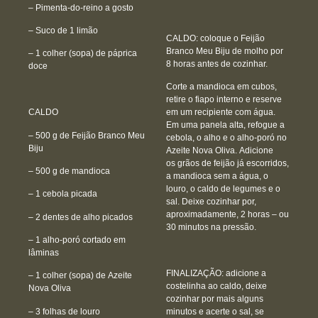
– Pimenta-do-reino a gosto
– Suco de 1 limão
CALDO:
coloque o
Feijão
Branco Meu Biju
de molho por
– 1 colher (sopa) de páprica
8 horas antes de cozinhar.
doce
Corte a mandioca em cubos,
retire o fiapo interno e reserve
CALDO
em um recipiente com água.
Em uma panela alta, refogue a
– 500 g de
Feijão Branco Meu
cebola, o alho e o alho-poró no
Biju
Azeite Nova Oliva
. Adicione
os grãos de feijão já escorridos,
– 500 g de mandioca
a mandioca sem a água, o
louro, o caldo de legumes e o
– 1 cebola picada
sal. Deixe cozinhar por,
aproximadamente, 2 horas – ou
– 2 dentes de alho picados
30 minutos na pressão.
– 1 alho-poró cortado em
lâminas
FINALIZAÇÃO:
adicione a
– 1 colher (sopa) de
Azeite
costelinha ao caldo, deixe
Nova Oliva
cozinhar por mais alguns
– 3 folhas de louro
minutos e acerte o sal, se