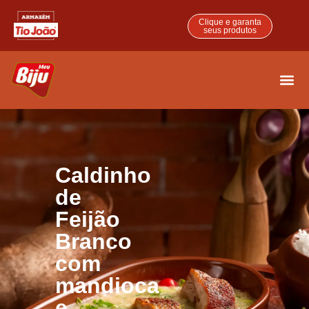
Clique e garanta
seus produtos
ONDE 
FALE 
Caldinho
de
Feijão
Branco
com
mandioca
e