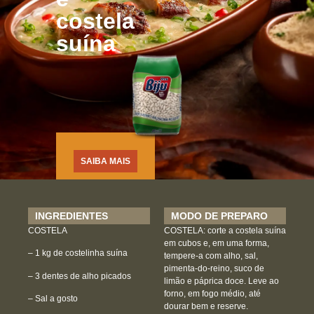
costela
suína
SAIBA MAIS
INGREDIENTES
MODO DE PREPARO
COSTELA
COSTELA:
corte a costela suína
em cubos e, em uma forma,
– 1 kg de costelinha suína
tempere-a com alho, sal,
pimenta-do-reino, suco de
– 3 dentes de alho picados
limão e páprica doce. Leve ao
forno, em fogo médio, até
– Sal a gosto
dourar bem e reserve.